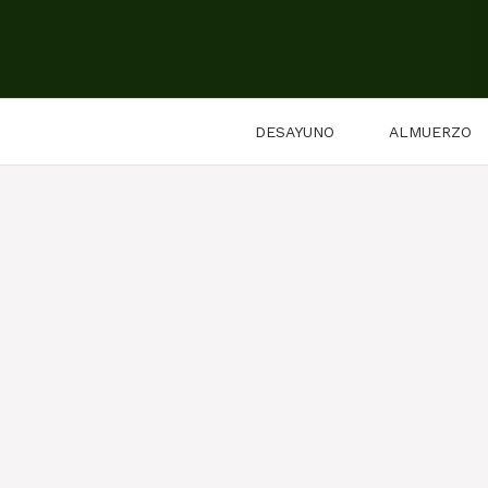
Saltar
al
contenido
DESAYUNO
ALMUERZO