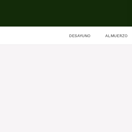
Saltar
al
contenido
DESAYUNO
ALMUERZO