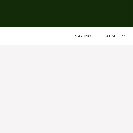
Saltar
al
contenido
DESAYUNO
ALMUERZO