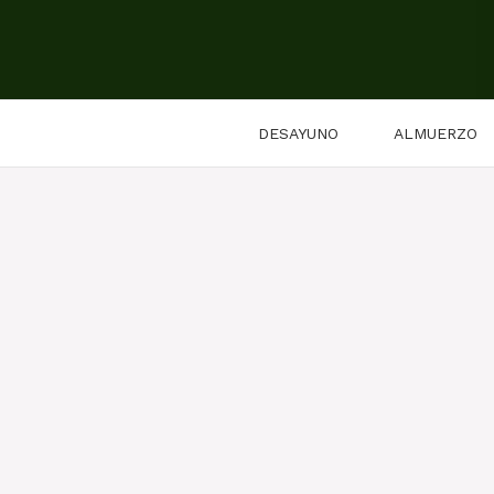
Saltar
al
contenido
DESAYUNO
ALMUERZO