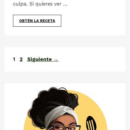
culpa. Si quieres ver …
OBTÉN LA RECETA
Página
Página
1
2
Siguiente
→