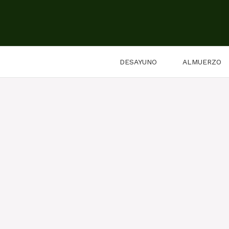
Saltar
al
contenido
DESAYUNO
ALMUERZO