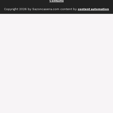
Contacto
Copyright 2026 by Sazoncasera.com content by
content automation