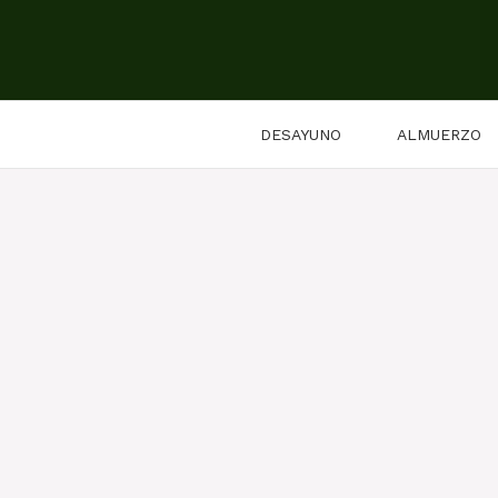
Saltar
al
contenido
DESAYUNO
ALMUERZO