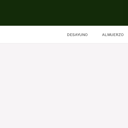
Saltar
al
contenido
DESAYUNO
ALMUERZO