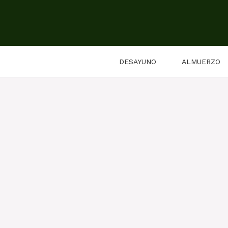
Saltar
al
contenido
DESAYUNO
ALMUERZO