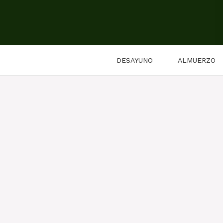
Saltar
al
contenido
DESAYUNO
ALMUERZO