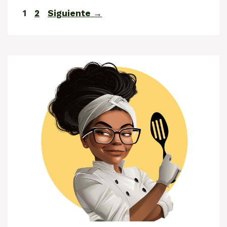
Página
Página
1
2
Siguiente
→