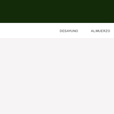
Saltar
al
contenido
DESAYUNO
ALMUERZO