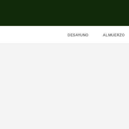
Saltar
al
contenido
DESAYUNO
ALMUERZO