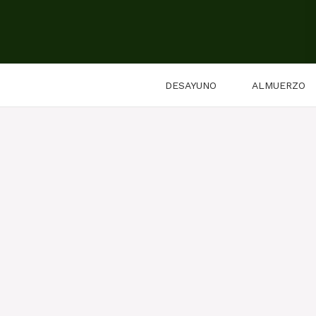
Saltar
al
contenido
DESAYUNO
ALMUERZO