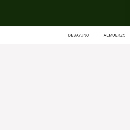
Saltar
al
contenido
DESAYUNO
ALMUERZO