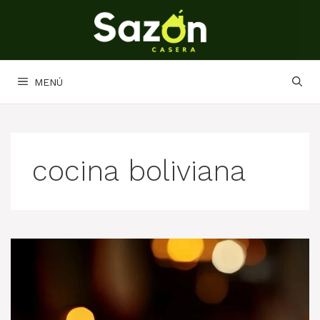
Saltar
al
contenido
MENÚ
cocina boliviana