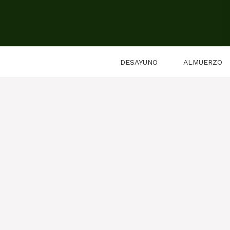
Saltar
al
contenido
DESAYUNO
ALMUERZO