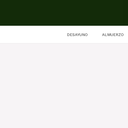
Saltar
al
contenido
DESAYUNO
ALMUERZO