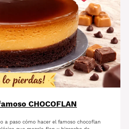
 famoso CHOCOFLAN
aso a paso cómo hacer el famoso chocoflan
clásica que mezcla flan y bizcocho de