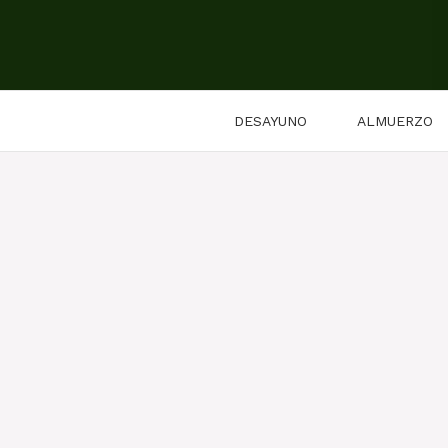
Saltar
al
contenido
DESAYUNO
ALMUERZO