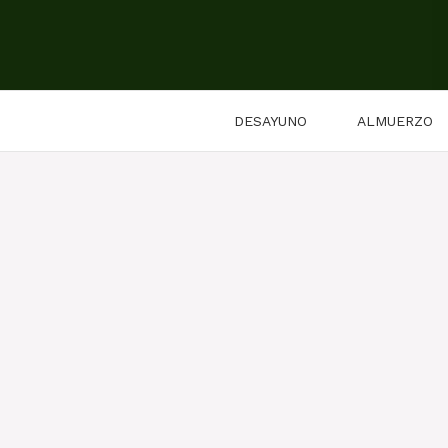
Saltar
al
contenido
DESAYUNO
ALMUERZO