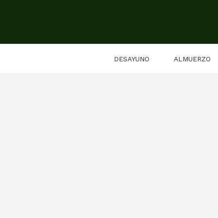
Saltar
al
contenido
DESAYUNO
ALMUERZO