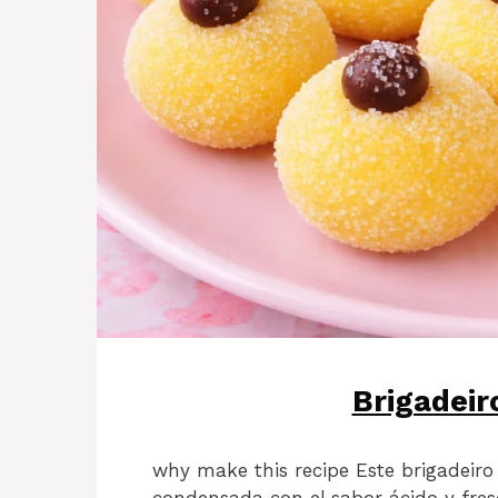
Brigadeir
why make this recipe Este brigadeir
condensada con el sabor ácido y fres