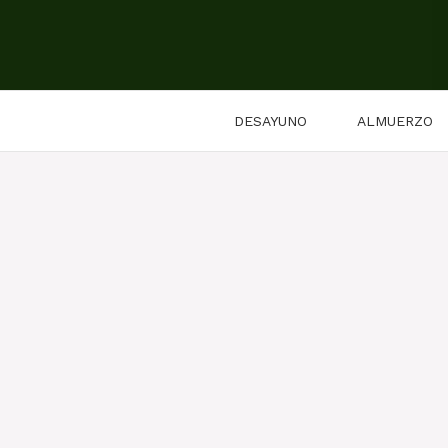
Saltar
al
contenido
DESAYUNO
ALMUERZO