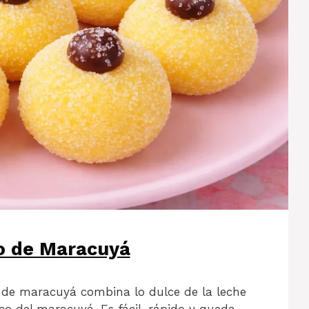
o de Maracuyá
o de maracuyá combina lo dulce de la leche
co del maracuyá. Es fácil, rápido y queda