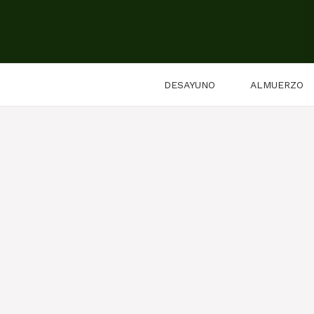
Saltar
al
contenido
DESAYUNO
ALMUERZO