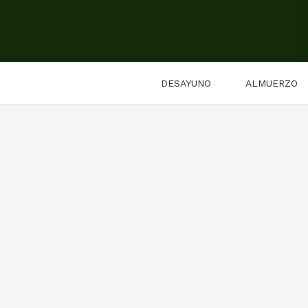
Saltar
al
contenido
DESAYUNO
ALMUERZO