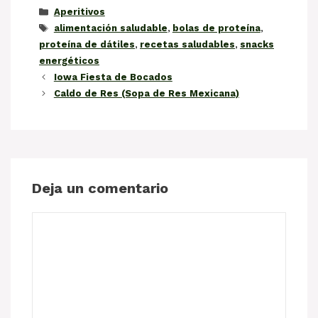
Categorías
Aperitivos
Etiquetas
alimentación saludable
,
bolas de proteína
,
proteína de dátiles
,
recetas saludables
,
snacks
energéticos
Iowa Fiesta de Bocados
Caldo de Res (Sopa de Res Mexicana)
Deja un comentario
Comentario